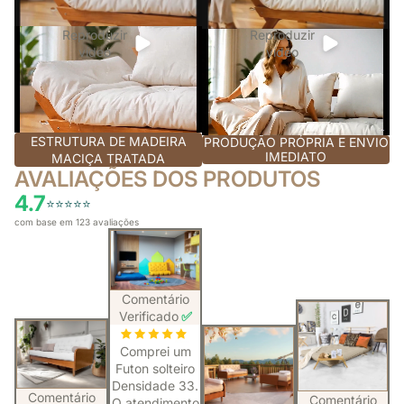
Reproduzir
Reproduzir
vídeo
vídeo
ESTRUTURA DE MADEIRA
PRODUÇÃO PRÓPRIA E ENVIO
IMEDIATO
MACIÇA TRATADA
AVALIAÇÕES DOS PRODUTOS
4.7
⭐️⭐️⭐️⭐️⭐️
com base em 123 avaliações
Comentário
Verificado
✅
Comprei um
Futon solteiro
Densidade 33.
Comentário
Comentário
O atendimento