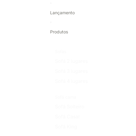
Pular para o conteúdo
Lançamento
Produtos
Sofás
Sofá 2 lugares
Sofá 3 lugares
Sofá 4 lugares
Sofá cama
Sofá Solteiro
Sofá Casal
Sofá King