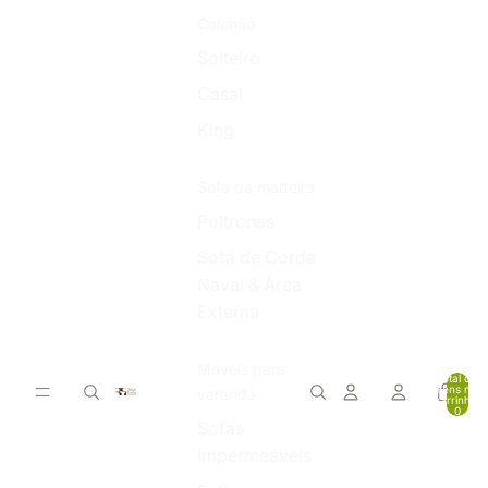
Colchão
Solteiro
Casal
King
Sofá de madeira
Poltronas
Sofá de Corda
Naval & Área
Externa
Móveis para
Total de
itens no
varanda
carrinho:
0
Sofás
Impermeáveis