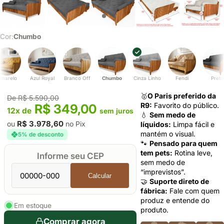
Cor:
Chumbo
marelo
Azul Royal
Branco Off
Chumbo
Cinza Linho
Fendi
Preto
🥇
O Paris preferido da
De R$ 5.590,00
R9:
Favorito do público.
R$ 349,00
12x de
sem juros
💧
Sem medo de
R$ 3.978,60
ou
no Pix
líquidos:
Limpa fácil e
mantém o visual.
5% de desconto
🐾
Pensado para quem
tem pets:
Rotina leve,
Informe seu CEP
sem medo de
“imprevistos”.
Calcular
🤝
Suporte direto de
fábrica:
Fale com quem
produz e entende do
Em estoque
produto.
Comprar agora