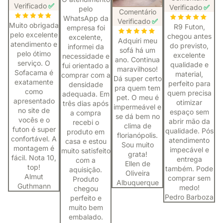
Verificado
✅
Verificado
✅
pelo
Comentário
WhatsApp da
Verificado
✅
Muito obrigada
R9 Futon,
empresa foi
pelo excelente
chegou antes
excelente,
Adquiri meu
atendimento e
do previsto,
informei da
sofá há um
pelo ótimo
excelente
necessidade e
ano. Continua
serviço. O
qualidade e
fui orientado a
maravilhoso!
Sofacama é
material,
comprar com a
Dá super certo
exatamente
perfeito para
densidade
pra quem tem
como
quem precisa
adequada. Em
pet. O meu é
apresentado
otimizar
três dias após
impermeável e
no site de
espaço sem
a compra
se dá bem no
vocês e o
abrir mão da
recebi o
clima de
futon é super
qualidade. Pós
produto em
florianópolis.
confortável. A
atendimento
casa e estou
Sou muito
montagem é
impecável e
muito satisfeito
grata!
fácil. Nota 10,
entrega
com a
Ellen de
top!
também. Pode
aquisição.
Oliveira
Almut
comprar sem
Produto
Albuquerque
Guthmann
medo!
chegou
Pedro Barboza
perfeito e
muito bem
embalado.