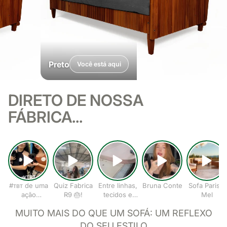
Preto
Você está aqui
DIRETO DE NOSSA
FÁBRICA...
#ᴛʙᴛ de uma
Quiz Fabrica
Entre linhas,
Bruna Conte
Sofa Paris II
ação
R9 🎂!
tecidos e
Mel
especial!
ideias,
MUITO MAIS DO QUE UM SOFÁ: UM REFLEXO
nasce o
conforto
DO SEU ESTILO