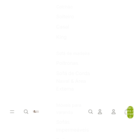
Colchão
Solteiro
Casal
King
Sofá de madeira
Poltronas
Sofá de Corda
Naval & Área
Externa
Móveis para
Total de
itens no
varanda
carrinho:
0
Sofás
Impermeáveis