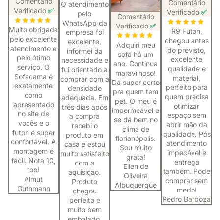
Comentário
Comentário
O atendimento
Verificado
✅
Verificado
✅
pelo
Comentário
WhatsApp da
Verificado
✅
Muito obrigada
R9 Futon,
empresa foi
pelo excelente
chegou antes
excelente,
Adquiri meu
atendimento e
do previsto,
informei da
sofá há um
pelo ótimo
excelente
necessidade e
ano. Continua
serviço. O
qualidade e
fui orientado a
maravilhoso!
Sofacama é
material,
comprar com a
Dá super certo
exatamente
perfeito para
densidade
pra quem tem
como
quem precisa
adequada. Em
pet. O meu é
apresentado
otimizar
três dias após
impermeável e
no site de
espaço sem
a compra
se dá bem no
vocês e o
abrir mão da
recebi o
clima de
futon é super
qualidade. Pós
produto em
florianópolis.
confortável. A
atendimento
casa e estou
Sou muito
montagem é
impecável e
muito satisfeito
grata!
fácil. Nota 10,
entrega
com a
Ellen de
top!
também. Pode
aquisição.
Oliveira
Almut
comprar sem
Produto
Albuquerque
Guthmann
medo!
chegou
Pedro Barboza
perfeito e
muito bem
embalado.