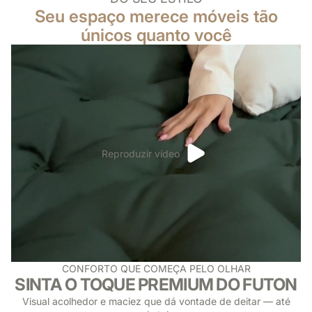
que abraça
Seu espaço merece móveis tão
sua casa.
únicos quanto você
Reproduzir vídeo
CONFORTO QUE COMEÇA PELO OLHAR
SINTA O TOQUE PREMIUM DO FUTON
Visual acolhedor e maciez que dá vontade de deitar — até