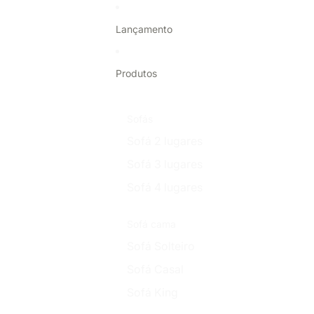
Pular para o conteúdo
Lançamento
Produtos
Sofás
Sofá 2 lugares
Sofá 3 lugares
Sofá 4 lugares
Sofá cama
Sofá Solteiro
Sofá Casal
Sofá King