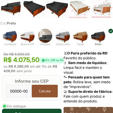
Cor:
Preto
Azul Royal
Branco Off
Chumbo
Cinza Linho
Fendi
Preto
🥇
O Paris preferido da R9:
De R$ 5.590,00
Favorito do público.
R$ 4.075,50
5% Off no Pix
💧
Sem medo de líquidos:
ou
R$ 4.290,00
em até 10x de
R$
Limpa fácil e mantém o
429,00
sem juros
visual.
🐾
Pensado para quem tem
Informe seu CEP
pets:
Rotina leve, sem medo
de “imprevistos”.
Calcular
🤝
Suporte direto de fábrica:
Fale com quem produz e
entende do produto.
Em estoque