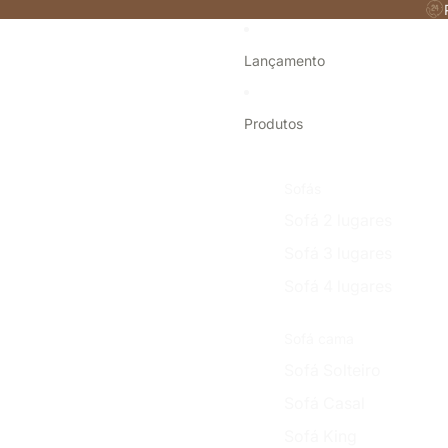
Lançamento
Produtos
Sofás
Sofá 2 lugares
Sofá 3 lugares
Sofá 4 lugares
Sofá cama
Sofá Solteiro
Sofá Casal
Sofá King