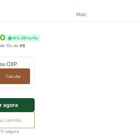
Mais
00
10% Off no Pix
té 10x de
R$
seu CEP
Calcular
r agora
ao carrinho
0% segura