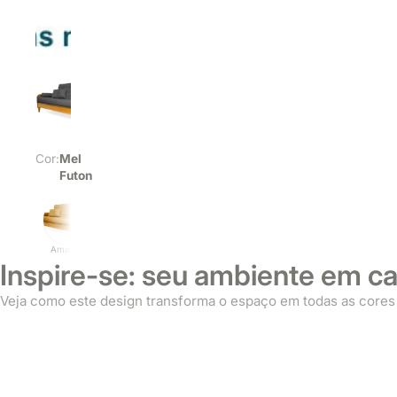
Cor:
Mel
Futon
Amarelo
Mel Futon
Mel Futon
Mel Futon
Cinza Linho
Fendi
Inspire-se: seu ambiente em c
Veja como este design transforma o espaço em todas as cores