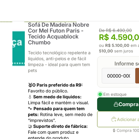
Pular para as informações do produto
Sofá De Madeira Nobre
Cor Mel Futon Paris -
De R$ 6.490,00
R$ 4.590,
Tecido Acquablock
Chumbo
ou
R$ 5.100,00
em a
510,00
sem juros
Tecido tecnológico repelente a
líquidos, anti-pelos e de fácil
Informe 
limpeza - ideal para quem tem
pets
🥇O Paris preferido da R9:
Favorito do público.
Em estoque
💧
Sem medo de líquidos:
Limpa fácil e mantém o visual.
Compra
🐾
Pensado para quem tem
pets:
Rotina leve, sem medo de
Adicionar 
“imprevistos”.
🤝
Suporte direto de fábrica:
🔒 Compra 10
Fale com quem produz e
entende do produto.