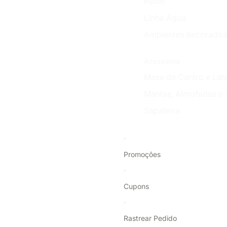
Futon
Linha Água
Ambientes decorados
Acessórios
Mesa de Centro e Late
Mantas, Almofadas e 
Sapateira
Promoções
Cupons
Rastrear Pedido