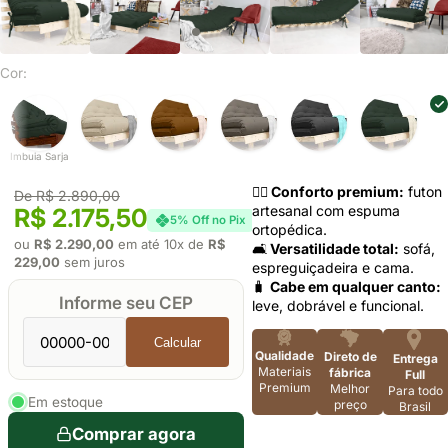
Cor:
Imbuia Sarja
🧘‍♂️ Conforto premium:
futon
De R$ 2.890,00
artesanal com espuma
R$ 2.175,50
5% Off no Pix
ortopédica.
ou
R$ 2.290,00
em até 10x de
R$
🛋️
Versatilidade total:
sofá,
229,00
sem juros
espreguiçadeira e cama.
🧳
Cabe em qualquer canto:
Informe seu CEP
leve, dobrável e funcional.
Calcular
Qualidade
Direto de
Entrega
Materiais
fábrica
Full
Premium
Melhor
Para todo
Em estoque
preço
Brasil
Comprar agora