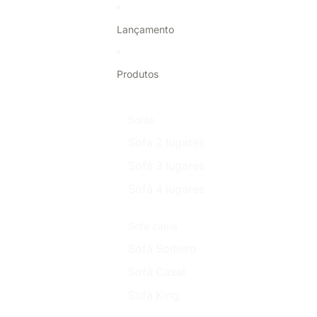
Pular para o conteúdo
Lançamento
Produtos
Sofás
Sofá 2 lugares
Sofá 3 lugares
Sofá 4 lugares
Sofá cama
Sofá Solteiro
Sofá Casal
Sofá King