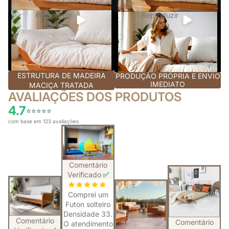
Reproduzir
Reproduzir
vídeo
vídeo
ESTRUTURA DE MADEIRA
PRODUÇÃO PRÓPRIA E ENVIO
IMEDIATO
MACIÇA TRATADA
AVALIAÇÕES DOS PRODUTOS
4.7
⭐️⭐️⭐️⭐️⭐️
com base em 123 avaliações
Comentário
Verificado
✅
Comprei um
Futon solteiro
Densidade 33.
Comentário
Comentário
O atendimento