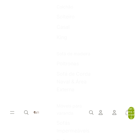
Colchão
Solteiro
Casal
King
Sofá de madeira
Poltronas
Sofá de Corda
Naval & Área
Externa
Móveis para
Total de
itens no
varanda
carrinho:
0
Sofás
Impermeáveis