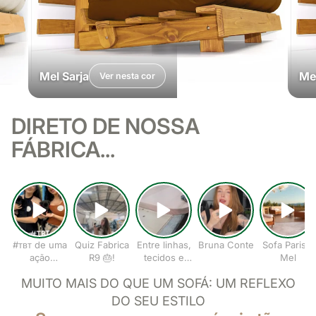
Mel Sarja
Mel
Ver nesta cor
DIRETO DE NOSSA
FÁBRICA...
#ᴛʙᴛ de uma
Quiz Fabrica
Entre linhas,
Bruna Conte
Sofa Paris II
ação
R9 🎂!
tecidos e
Mel
especial!
ideias,
MUITO MAIS DO QUE UM SOFÁ: UM REFLEXO
nasce o
conforto
DO SEU ESTILO
que abraça