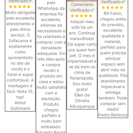
Verificado
✅
Verificado
✅
pelo
Comentário
WhatsApp da
Verificado
✅
Muito obrigada
R9 Futon,
empresa foi
pelo excelente
chegou antes
excelente,
Adquiri meu
atendimento e
do previsto,
informei da
sofá há um
pelo ótimo
excelente
necessidade e
ano. Continua
serviço. O
qualidade e
fui orientado a
maravilhoso!
Sofacama é
material,
comprar com a
Dá super certo
exatamente
perfeito para
densidade
pra quem tem
como
quem precisa
adequada. Em
pet. O meu é
apresentado
otimizar
três dias após
impermeável e
no site de
espaço sem
a compra
se dá bem no
vocês e o
abrir mão da
recebi o
clima de
futon é super
qualidade. Pós
produto em
florianópolis.
confortável. A
atendimento
casa e estou
Sou muito
montagem é
impecável e
muito satisfeito
grata!
fácil. Nota 10,
entrega
com a
Ellen de
top!
também. Pode
aquisição.
Oliveira
Almut
comprar sem
Produto
Albuquerque
Guthmann
medo!
chegou
Pedro Barboza
perfeito e
muito bem
embalado.
Eduardo Rocha