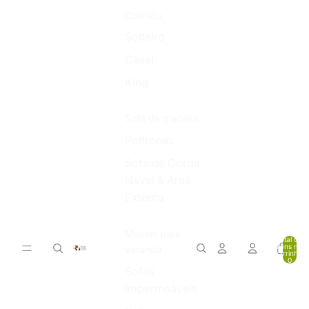
Colchão
Solteiro
Casal
King
Sofá de madeira
Poltronas
Sofá de Corda
Naval & Área
Externa
Móveis para
Total de
itens no
varanda
carrinho:
0
Sofás
Impermeáveis