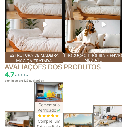
Reproduzir
Reproduzir
vídeo
vídeo
ESTRUTURA DE MADEIRA
PRODUÇÃO PRÓPRIA E ENVIO
IMEDIATO
MACIÇA TRATADA
AVALIAÇÕES DOS PRODUTOS
4.7
⭐️⭐️⭐️⭐️⭐️
com base em 123 avaliações
Comentário
Verificado
✅
Comprei um
Futon solteiro