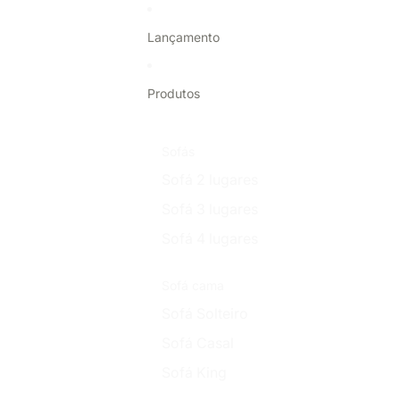
Pular para o conteúdo
Lançamento
Produtos
Sofás
Sofá 2 lugares
Sofá 3 lugares
Sofá 4 lugares
Sofá cama
Sofá Solteiro
Sofá Casal
Sofá King