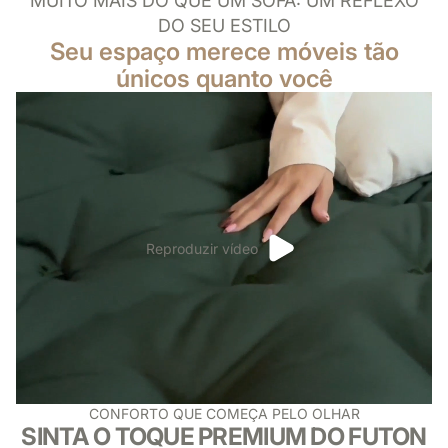
MUITO MAIS DO QUE UM SOFÁ: UM REFLEXO
nasce o
conforto
DO SEU ESTILO
que abraça
Seu espaço merece móveis tão
sua casa.
únicos quanto você
Reproduzir vídeo
CONFORTO QUE COMEÇA PELO OLHAR
SINTA O TOQUE PREMIUM DO FUTON