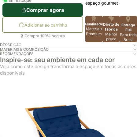
Em estoque
espaço gourmet
Comprar agora
Qualidade
Direto de
Adicionar ao carrinho
Entrega
Materiais
fábrica
Full
Premium
Melhor
Para todo
🔒 Compra 100% segura
preço
Brasil
DESCRIÇÃO
MATERIAIS E COMPOSIÇÃO
RECOMENDAÇÕES
Inspire-se: seu ambiente em cada cor
Veja como este design transforma o espaço em todas as cores
disponíveis