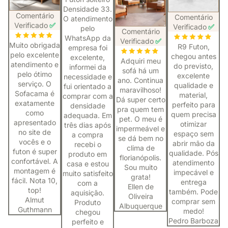
Densidade 33.
Comentário
Comentário
O atendimento
Verificado
✅
Verificado
✅
pelo
Comentário
WhatsApp da
Verificado
✅
Muito obrigada
R9 Futon,
empresa foi
pelo excelente
chegou antes
excelente,
Adquiri meu
atendimento e
do previsto,
informei da
sofá há um
pelo ótimo
excelente
necessidade e
ano. Continua
serviço. O
qualidade e
fui orientado a
maravilhoso!
Sofacama é
material,
comprar com a
Dá super certo
exatamente
perfeito para
densidade
pra quem tem
como
quem precisa
adequada. Em
pet. O meu é
apresentado
otimizar
três dias após
impermeável e
no site de
espaço sem
a compra
se dá bem no
vocês e o
abrir mão da
recebi o
clima de
futon é super
qualidade. Pós
produto em
florianópolis.
confortável. A
atendimento
casa e estou
Sou muito
montagem é
impecável e
muito satisfeito
grata!
fácil. Nota 10,
entrega
com a
Ellen de
top!
também. Pode
aquisição.
Oliveira
Almut
comprar sem
Produto
Albuquerque
Guthmann
medo!
chegou
Pedro Barboza
perfeito e