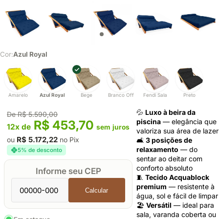
Cor:
Azul Royal
Amarelo
Azul Royal
Bege
Branco Off
Fendi Sala
Preto
💦
Luxo à beira da
De R$ 5.590,00
piscina
— elegância que
R$ 453,70
12x de
sem juros
valoriza sua área de lazer
R$ 5.172,22
ou
no Pix
🛋️
3 posições de
relaxamento
— do
5% de desconto
sentar ao deitar com
conforto absoluto
Informe seu CEP
🧵
Tecido Acquablock
premium
— resistente à
Calcular
água, sol e fácil de limpar
🏖️
Versátil
— ideal para
sala, varanda coberta ou